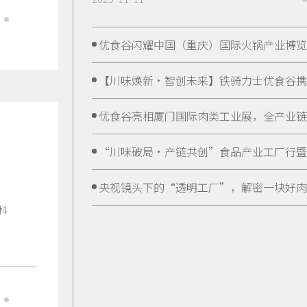
优食谷闪耀中国（重庆）国际火锅产业博览
【川味焕新•智创未来】铁骑力士优食谷携
优食谷亮相厦门国际肉类工业展，全产业链
“川味破局•产链共创”食品产业工厂行暨
央视镜头下的“透明工厂”，解密一块好肉
届
科