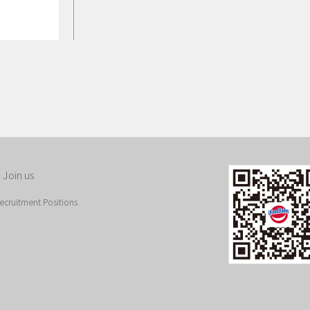
oin us
ruitment Positions