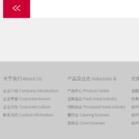
1
2
3
4
关于我们 About Us
产品及业态 Industries &
优食
Products
Ind
企业介绍 Company Introduction
产品中心 Product Center
全国布
企业荣誉 Corporate Honors
生鲜品业 Fresh meat Industry
优食谷
企业文化 Corporate Culture
肉制品业 Processed meat industry
合作模
联系方式 Contact Information
餐饮业 Catering business
合作案
连锁业 Chain business
合作对