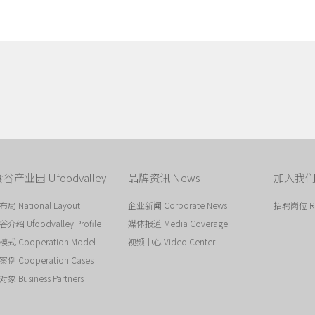
5
6
7
8
9
谷产业园 Ufoodvalley
品牌资讯 News
加入我们 J
ustrial Park
局 National Layout
企业新闻 Corporate News
招聘岗位 Rec
介绍 Ufoodvalley Profile
媒体报道 Media Coverage
式 Cooperation Model
视频中心 Video Center
例 Cooperation Cases
象 Business Partners