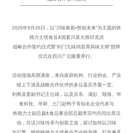
2025年9月25日，以“川味焕新•智创未来”为主题的铁
骑力士优食谷&国宴川菜大师邱克洪
战略合作签约仪式暨“剑门九味鸡首席风味大师”授牌
仪式在四川广元隆重举行。
活动现场高朋满座，来自政府机构、行业协会、产业
链上下游及战略合作伙伴的多位嘉宾齐聚一堂。
剑阁县委副书记王仕雄，以及京东、满彭、颐海、华
食科技、华厨、土门赵鸭子等知名企业代表与
铁骑力士副总裁&食品事业部总裁李宗均共同出席活
动，共话川味传承与创新之道，探讨如何以川味
为引擎，赋能铁骑力士优食谷产业链升级，打造兼具